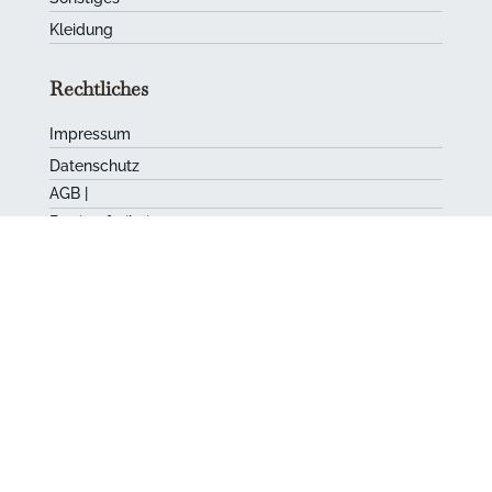
Kleidung
Rechtliches
Impressum
Datenschutz
AGB
|
Barrierefreiheit
Kurpälzer
Carl-Theodor-Str. 2
68723 Schwetzingen
06202 205-325
info@kurpaelzer.com