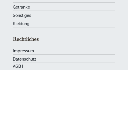
Getränke
Sonstiges
Kleidung
Rechtliches
Impressum
Datenschutz
AGB
|
Barrierefreiheit
Kurpälzer
Carl-Theodor-Str. 2
68723 Schwetzingen
06202 205-325
info@kurpaelzer.com