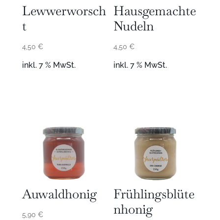
Lewwerworsch
Hausgemachte
t
Nudeln
4,50
€
4,50
€
inkl. 7 % MwSt.
inkl. 7 % MwSt.
Auwaldhonig
Frühlingsblüte
nhonig
5,90
€