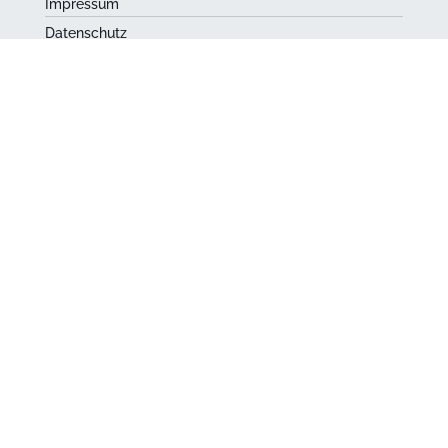
Impressum
Datenschutz
AGB
|
Barrierefreiheit
Kurpälzer
Carl-Theodor-Str. 2
68723 Schwetzingen
06202 205-325
info@kurpaelzer.com
©
2026
| kurpälzer
MADE WITH
♥
IN SCHWETZINGEN