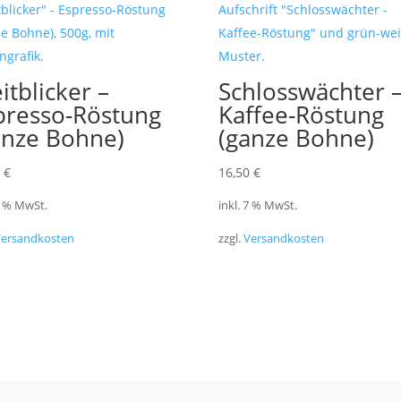
itblicker –
Schlosswächter 
presso-Röstung
Kaffee-Röstung
anze Bohne)
(ganze Bohne)
0
€
16,50
€
 7 % MwSt.
inkl. 7 % MwSt.
Versandkosten
zzgl.
Versandkosten