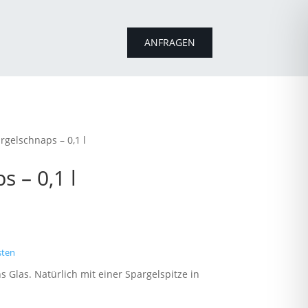
ANFRAGEN
gelschnaps – 0,1 l
 – 0,1 l
sten
Glas. Natürlich mit einer Spargelspitze in