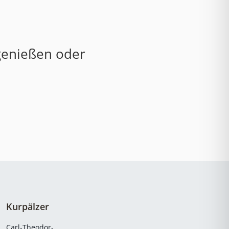
 genießen oder
Kurpälzer
Carl-Theodor-