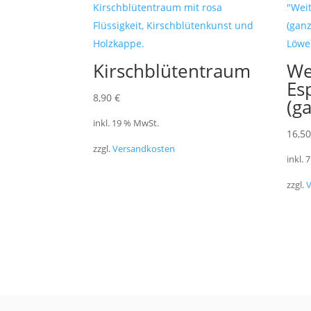
Kirschblütentraum
We
Es
8,90
€
(g
inkl. 19 % MwSt.
16,5
zzgl.
Versandkosten
inkl.
zzgl.