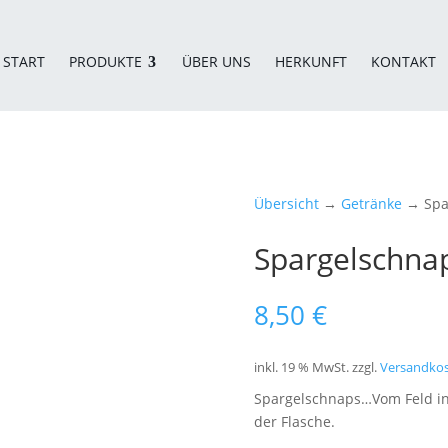
START
PRODUKTE
ÜBER UNS
HERKUNFT
KONTAKT
Übersicht
→
Getränke
→ Spar
Spargelschnaps
8,50
€
inkl. 19 % MwSt.
zzgl.
Versandko
Spargelschnaps…Vom Feld ins 
der Flasche.