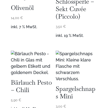
Schlossperle –
Olivenöl
Sekt Cuvée
(Piccolo)
14,00
€
inkl. 7 % MwSt.
3,50
€
inkl. 19 % MwSt.
Bärlauch Pesto
Spargelschnap
– Chili
s Mini
5,90
€
3,00
€