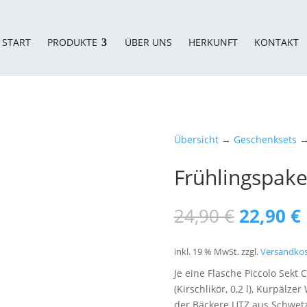
START
PRODUKTE
ÜBER UNS
HERKUNFT
KONTAKT
Übersicht
→
Geschenksets
→ 
Frühlingspake
Ursprün
24,90
€
22,90
€
Preis
war:
i
inkl. 19 % MwSt.
zzgl.
Versandko
24,90 €
Je eine Flasche Piccolo Sekt
(Kirschlikör, 0,2 l), Kurpälz
der Bäckere UTZ aus Schwet